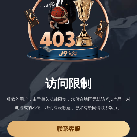
访问限制
尊敬的用户，由于相关法律限制，您所在地区无法访问J9产品，对
此造成的不便，我们深表歉意，您如有疑问请联系客服。
联系客服